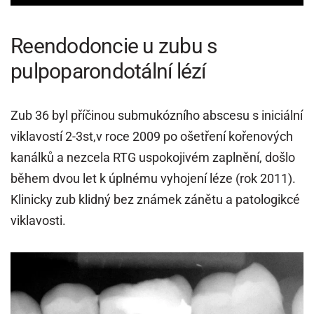
Reendodoncie u zubu s
pulpoparondotální lézí
Zub 36 byl příčinou submukózního abscesu s iniciální
viklavostí 2-3st,v roce 2009 po ošetření kořenových
kanálků a nezcela RTG uspokojivém zaplnění, došlo
během dvou let k úplnému vyhojení léze (rok 2011).
Klinicky zub klidný bez známek zánětu a patologikcé
viklavosti.