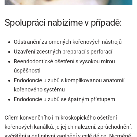
Spolupráci nabízíme v případě:
Odstranění zalomených kořenových nástrojů
Uzavření zcestných preparací s perforací
Reendodontické ošetření s vysokou mírou
úspěšnosti
Endodoncie u zubů s komplikovanou anatomií
kořenového systému
Endodoncie u zubů se špatným přístupem
Cílem konvenčního i mikroskopického ošetření
kořenových kanálků, je jejich nalezení, zprůchodnění,
vyčištění a definitivní zaplnění v celé délce. Nicméně